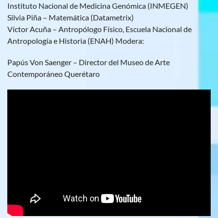
Instituto Nacional de Medicina Genómica (INMEGEN)
Silvia Piña – Matemática (Datametrix)
Víctor Acuña – Antropólogo Físico, Escuela Nacional de
Antropología e Historia (ENAH) Modera:
Papús Von Saenger – Director del Museo de Arte
Contemporáneo Querétaro