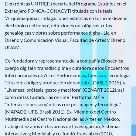
Electrónicas UNTREF, (becaria del Programa Estudios en el
Extranjero FONCA-CONACYT) titulada con la tesis
“Arquemáquinas, indagaciones estéticas en torno al devenir
electrónico del fuego”, reflexiones ontológicas, rutas
genealógicas y obras sobre performance digital. Lic. en
Diseño y Comunicación Visual, Facultad de Artes y Diseño,
UNAM.
Co-fundadora y representante de la compañía Bioscénica,
cuerpo digital y transdisciplina y curadora de los Encuentros
Internacionales de Artes Performáticas, Ciencia y Tecnología,
“Efusión: código y producción de sentido” (CASLP, 2015), y
“Liveness: prótesis, gesto y metáfora” (CENART 2012), así
como de las Curadurías on-line “Performa 2.0” e
“Intersecciones semánticas cuerpo, imagen y tecnología”
(MAPAD2, UFB, Brasil 2011). Ex-Miembro del Centro
Multimedia del Centro Nacional de las Artes en México,
trabajó diez años en las áreas de Investigación; Sistemas
Interactivos; Medialab y co-fundó Translab en 2010,