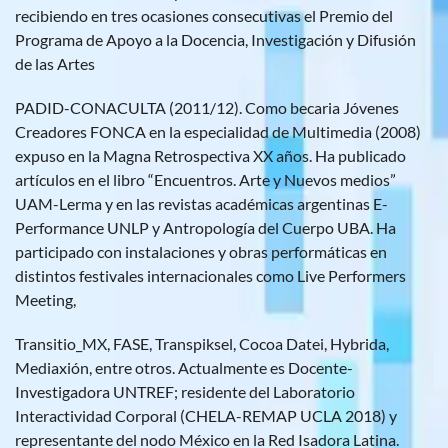
recibiendo en tres ocasiones consecutivas el Premio del
Programa de Apoyo a la Docencia, Investigación y Difusión
de las Artes
PADID-CONACULTA (2011/12). Como becaria Jóvenes
Creadores FONCA en la especialidad de Multimedia (2008)
expuso en la Magna Retrospectiva XX años. Ha publicado
artículos en el libro “Encuentros. Arte y Nuevos medios”
UAM-Lerma y en las revistas académicas argentinas E-
Performance UNLP y Antropología del Cuerpo UBA. Ha
participado con instalaciones y obras performáticas en
distintos festivales internacionales como Live Performers
Meeting,
Transitio_MX, FASE, Transpiksel, Cocoa Datei, Hybrida,
Mediaxión, entre otros. Actualmente es Docente-
Investigadora UNTREF; residente del Laboratorio
Interactividad Corporal (CHELA-REMAP UCLA 2018) y
representante del nodo México en la Red Isadora Latina.